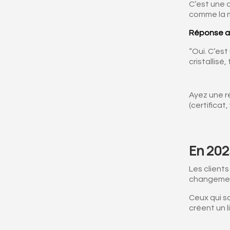
C’est une o
comme la m
Réponse a
“Oui. C’est
cristallis
Ayez une r
(certificat, 
En 2025
Les clients
changeme
Ceux qui s
créent un l