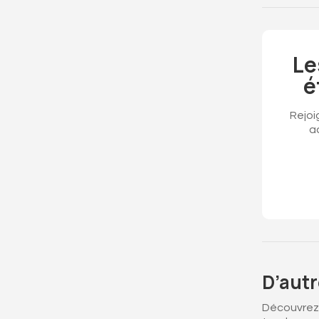
Le
é
Rejoi
a
D’autr
Découvrez 