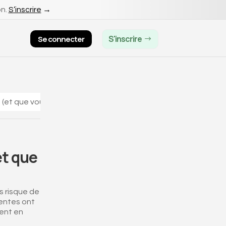
on.
S’inscrire
→
S'inscrire
Se connecter
 (et que vous devez savoir anticiper en 2025)
et que
s risque de
tentes ont
nent en