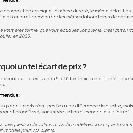
ttendue :
me composition chimique, la même dureté, le même éclat. Il est
le à l’œil nu et reconnu par les mêmes laboratoires de certific
 vous êtes formé, que vous éduquez vos clients. C’est aussi vot
joutier en 2025.
quoi un tel écart de prix ?
amant de 1ct est vendu 5 à 10 fois moins cher, la méfiance su
ime.
ttendue :
ucun piège. Le prix n’est pas lié à une différence de qualité, mai
duction maîtrisé, sans spéculation ni monopole sur l’offre.”
s une question de valeur, mais de modèle économique. Et vous f
n modèle pour vos clients.