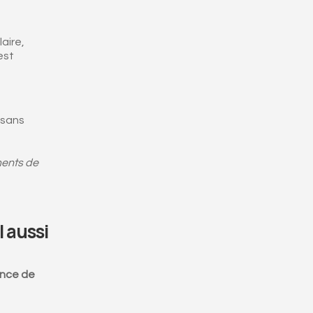
aire,
est
 sans
ements de
l aussi
ence de