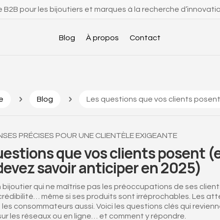
 B2B pour les bijoutiers et marques à la recherche d’innovati
Blog
À propos
Contact
5
5
e
Blog
Les questions que vos clients posent
SES PRÉCISES POUR UNE CLIENTÈLE EXIGEANTE
uestions que vos clients posent (
devez savoir anticiper en 2025)
 bijoutier qui ne maîtrise pas les préoccupations de ses client
crédibilité… même si ses produits sont irréprochables. Les at
 les consommateurs aussi. Voici les questions clés qui revien
sur les réseaux ou en ligne… et comment y répondre.