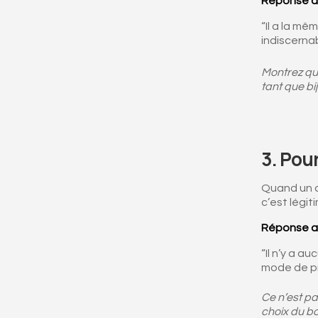
Réponse a
“Il a la mê
indiscernab
Montrez que
tant que bi
3.
Pour
Quand un di
c’est légit
Réponse a
“Il n’y a a
mode de pro
Ce n’est pa
choix du bo