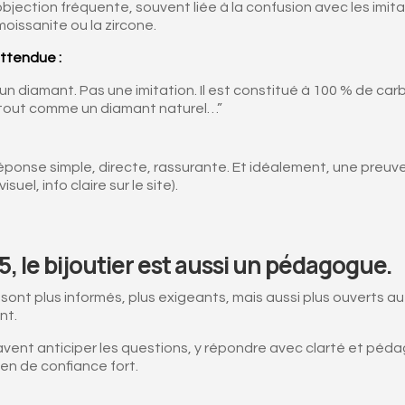
bjection fréquente, souvent liée à la confusion avec les imit
oissanite ou la zircone.
ttendue :
 un diamant. Pas une imitation. Il est constitué à 100 % de ca
é, tout comme un diamant naturel…”
éponse simple, directe, rassurante. Et idéalement, une preuv
visuel, info claire sur le site).
, le bijoutier est aussi un pédagogue.
 sont plus informés, plus exigeants, mais aussi plus ouverts au
nt.
avent anticiper les questions, y répondre avec clarté et péda
ien de confiance fort.