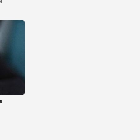
de
NOUVEAU
 aux pierres de
Diamants de synthèse et naturels
tenant
quelles sont les différences ?