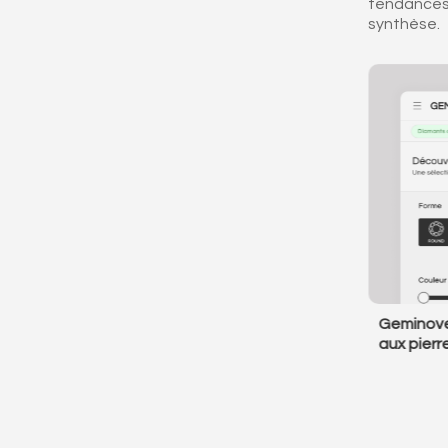
tendances,
synthèse.
NOUVEAU
 naturels
Geminove, votre Marketplace dédiée
L
ces ?
aux pierres de Synthèse
R