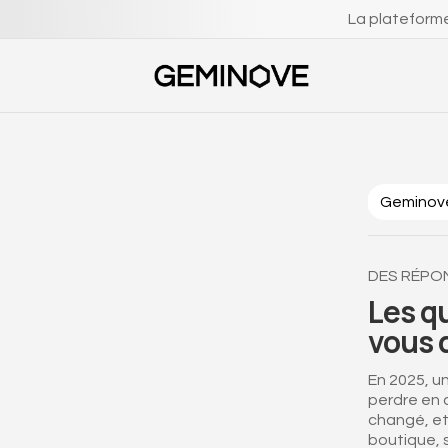
La plateforme
‎ ‎Geminov
DES RÉPON
Les q
vous 
En 2025, un
perdre en 
changé, et
boutique, 