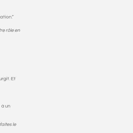
ation.”
re rôle en
rgit. Et
s à un
aites le