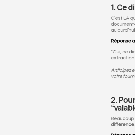
1. Ce d
C’est LA q
documentée,
aujourd’hui
Réponse a
“Oui, ce di
extraction
Anticipez e
votre fourn
2.
Pour
“valabl
Beaucoup d
différence
.