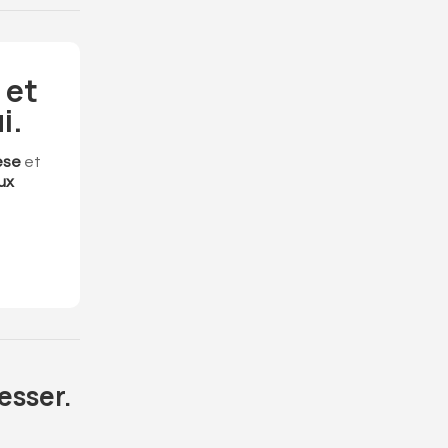
 et
i.
èse
et
ux
esser.