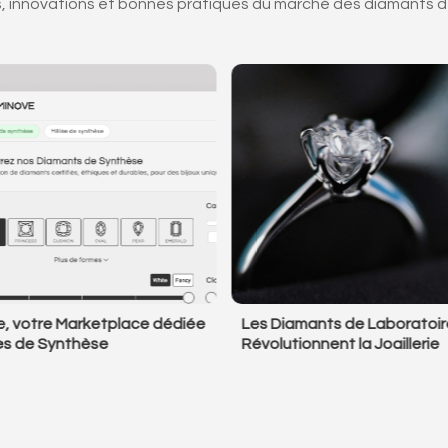
 innovations et bonnes pratiques du marché des diamants 
es Diamants de Laboratoire
5 raisons de passer
évolutionnent la Joaillerie
synthèse dès main