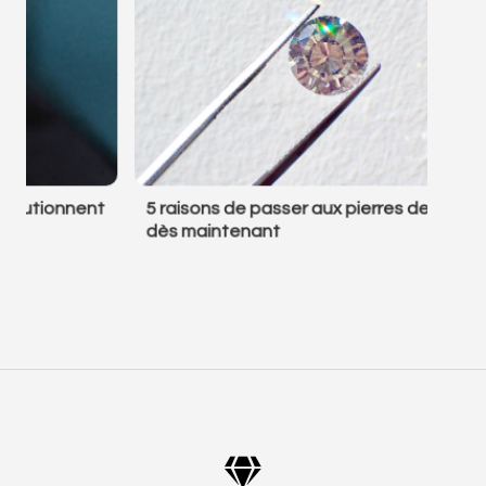
5 raisons de passer aux pierres de synthèse
Dia
dès maintenant
son
