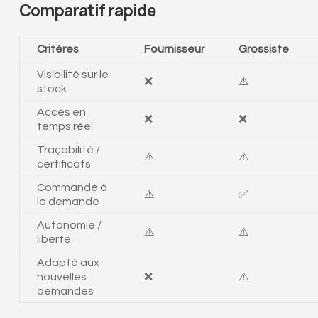
Comparatif rapide
Critères
Fournisseur
Grossiste
Visibilité sur le
❌
⚠️
stock
Accès en
❌
❌
temps réel
Traçabilité /
⚠️
⚠️
certificats
Commande à
⚠️
✅
la demande
Autonomie /
⚠️
⚠️
liberté
Adapté aux
nouvelles
❌
⚠️
demandes